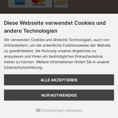
* Je nach Einstellung Ihres Bildschirms können die Farben
der Artikel leicht abweichen.
Diese Webseite verwendet Cookies und
andere Technologien
Newsletter-Anmeldung
Wir verwenden Cookies und ähnliche Technologien, auch von
Drittanbietern, um die ordentliche Funktionsweise der Website
E-Mail-Adresse:
zu gewährleisten, die Nutzung unseres Angebotes zu
analysieren und Ihnen ein bestmögliches Einkaufserlebnis
bieten zu können. Weitere Informationen finden Sie in unserer
Datenschutzerklärung.
Der Newsletter kann jederzeit hier oder in Ihrem
Kundenkonto abbestellt werden.
ALLE AKZEPTIEREN
Social Media
NUR NOTWENDIGE
Einstellungen anpassen
Das Filzland © 2026 | Template © 2026 by Karl