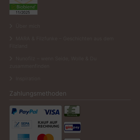
Über mich
MARA & Filzfunke – Geschichten aus dem
Filzland
Nunofilz – wenn Seide, Wolle & Du
zusammenfinden
Inspiration
Zahlungsmethoden