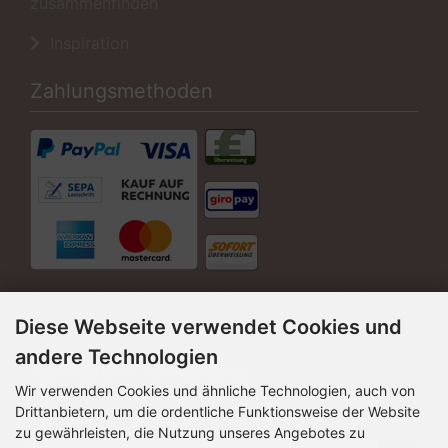
zusammenfinden
Inspiration
Zahlungsmethoden
* Je nach Einstellung Ihres Bildschirms können die Farben
der Artikel leicht abweichen.
Diese Webseite verwendet Cookies und
andere Technologien
Newsletter-Anmeldung
Wir verwenden Cookies und ähnliche Technologien, auch von
Drittanbietern, um die ordentliche Funktionsweise der Website
E-Mail-Adresse:
zu gewährleisten, die Nutzung unseres Angebotes zu