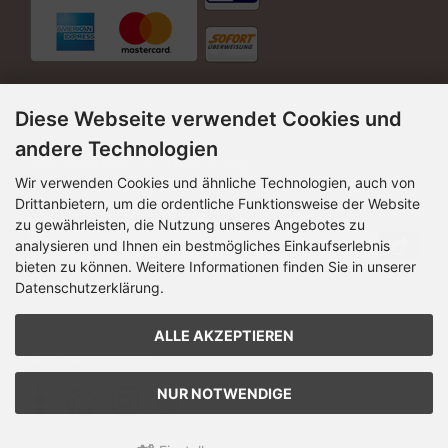
* Je nach Einstellung Ihres Bildschirms können die Farben
der Artikel leicht abweichen.
Diese Webseite verwendet Cookies und
andere Technologien
Newsletter-Anmeldung
Wir verwenden Cookies und ähnliche Technologien, auch von
Drittanbietern, um die ordentliche Funktionsweise der Website
E-Mail-Adresse:
zu gewährleisten, die Nutzung unseres Angebotes zu
analysieren und Ihnen ein bestmögliches Einkaufserlebnis
bieten zu können. Weitere Informationen finden Sie in unserer
Datenschutzerklärung.
Der Newsletter kann jederzeit hier oder in Ihrem
Kundenkonto abbestellt werden.
ALLE AKZEPTIEREN
Social Media
NUR NOTWENDIGE