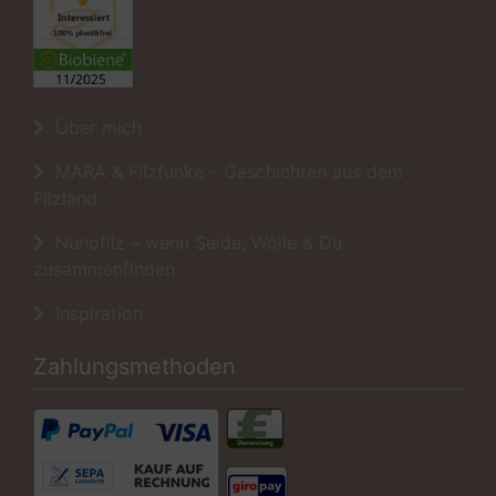
Über mich
MARA & Filzfunke – Geschichten aus dem
Filzland
Nunofilz – wenn Seide, Wolle & Du
zusammenfinden
Inspiration
Zahlungsmethoden