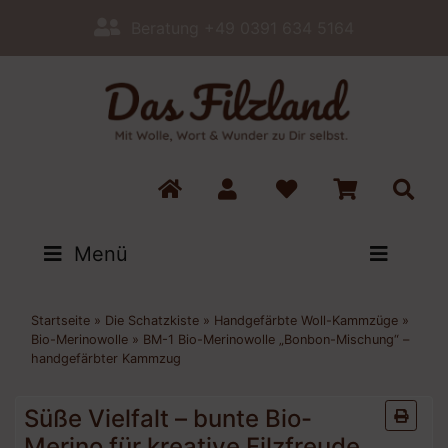
Beratung +49 0391 634 5164
Menü
Startseite
»
Die Schatzkiste
»
Handgefärbte Woll-Kammzüge
»
Bio-Merinowolle
»
BM-1 Bio-Merinowolle „Bonbon-Mischung“ –
handgefärbter Kammzug
Süße Vielfalt – bunte Bio-
Merino für kreative Filzfreude