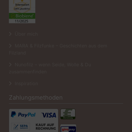
Über mich
MARA & Filzfunke – Geschichten aus dem
Filzland
Nunofilz – wenn Seide, Wolle & Du
zusammenfinden
Inspiration
Zahlungsmethoden