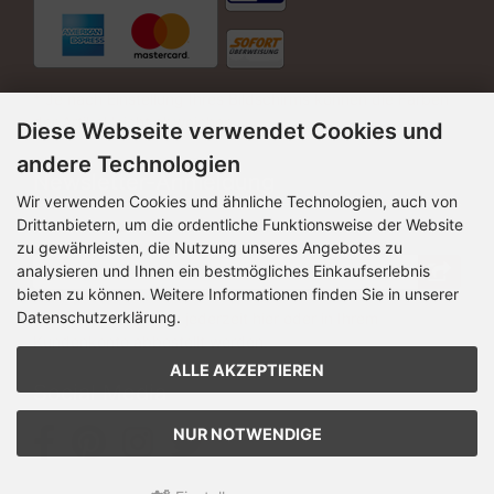
* Je nach Einstellung Ihres Bildschirms können die Farben
der Artikel leicht abweichen.
Diese Webseite verwendet Cookies und
andere Technologien
Newsletter-Anmeldung
Wir verwenden Cookies und ähnliche Technologien, auch von
Drittanbietern, um die ordentliche Funktionsweise der Website
E-Mail-Adresse:
zu gewährleisten, die Nutzung unseres Angebotes zu
analysieren und Ihnen ein bestmögliches Einkaufserlebnis
bieten zu können. Weitere Informationen finden Sie in unserer
Datenschutzerklärung.
Der Newsletter kann jederzeit hier oder in Ihrem
Kundenkonto abbestellt werden.
ALLE AKZEPTIEREN
Social Media
NUR NOTWENDIGE