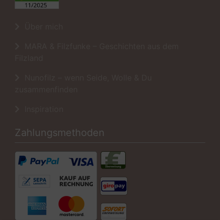
Über mich
MARA & Filzfunke – Geschichten aus dem
Filzland
Nunofilz – wenn Seide, Wolle & Du
zusammenfinden
Inspiration
Zahlungsmethoden