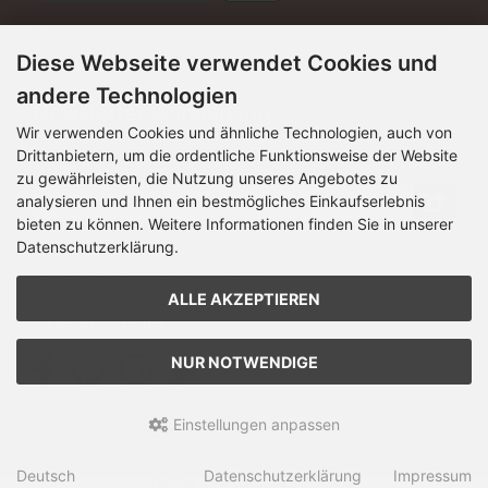
* Je nach Einstellung Ihres Bildschirms können die Farben
der Artikel leicht abweichen.
Diese Webseite verwendet Cookies und
andere Technologien
Newsletter-Anmeldung
Wir verwenden Cookies und ähnliche Technologien, auch von
Drittanbietern, um die ordentliche Funktionsweise der Website
E-Mail-Adresse:
zu gewährleisten, die Nutzung unseres Angebotes zu
analysieren und Ihnen ein bestmögliches Einkaufserlebnis
bieten zu können. Weitere Informationen finden Sie in unserer
Datenschutzerklärung.
Der Newsletter kann jederzeit hier oder in Ihrem
Kundenkonto abbestellt werden.
ALLE AKZEPTIEREN
Social Media
NUR NOTWENDIGE
Einstellungen anpassen
Das Filzland © 2026 | Template © 2026 by Karl
Aufgrund des Kleinunternehmerstatus gem. § 19 UStG erheben wir keine Umsatzsteuer
Deutsch
Datenschutzerklärung
Impressum
und weisen diese daher auch nicht aus.