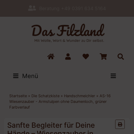
Beratung +49 0391 634 5164
Menü
Startseite
»
Die Schatzkiste
»
Handschmeichler
»
AS-16
Wiesenzauber - Armstulpen ohne Daumenloch, grüner
Farbverlauf
Sanfte Begleiter für Deine
Hände – Wiesenzauber in