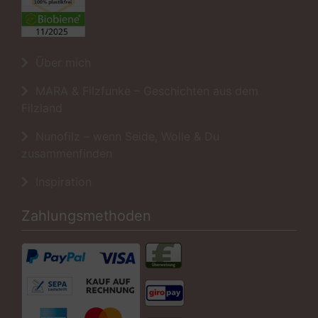
Über mich
MARA & Filzfunke – Geschichten aus dem
Filzland
Nunofilz – wenn Seide, Wolle & Du
zusammenfinden
Inspiration
Zahlungsmethoden