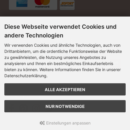
* Je nach Einstellung Ihres Bildschirms können die Farben
der Artikel leicht abweichen.
Diese Webseite verwendet Cookies und
andere Technologien
Newsletter-Anmeldung
Wir verwenden Cookies und ähnliche Technologien, auch von
Drittanbietern, um die ordentliche Funktionsweise der Website
E-Mail-Adresse:
zu gewährleisten, die Nutzung unseres Angebotes zu
analysieren und Ihnen ein bestmögliches Einkaufserlebnis
bieten zu können. Weitere Informationen finden Sie in unserer
Datenschutzerklärung.
Der Newsletter kann jederzeit hier oder in Ihrem
Kundenkonto abbestellt werden.
ALLE AKZEPTIEREN
Social Media
NUR NOTWENDIGE
Einstellungen anpassen
Das Filzland © 2026 | Template © 2026 by Karl